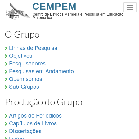
Pular
CEMPEM
Tog
para
Centro de Estudos Memória e Pesquisa em Educação
nav
Matemática
o
conteúdo
O Grupo
principal
Linhas de Pesquisa
Objetivos
Pesquisadores
Pesquisas em Andamento
Quem somos
Sub-Grupos
Produção do Grupo
Artigos de Periódicos
Capítulos de Livros
Dissertações
Livros