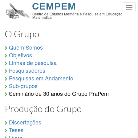
Pular
CEMPEM
Tog
para
Centro de Estudos Memória e Pesquisa em Educação
nav
Matemática
o
conteúdo
O Grupo
principal
Quem Somos
Objetivos
Linhas de pesquisa
Pesquisadores
Pesquisas em Andamento
Sub-grupos
Seminário de 30 anos do Grupo PraPem
Produção do Grupo
Dissertações
Teses
Livros